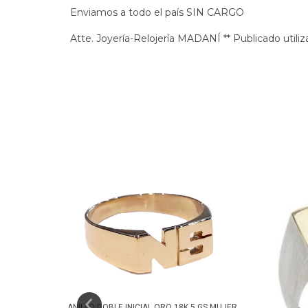
Enviamos a todo el país SIN CARGO
Atte. Joyería-Relojería MADANÍ ** Publicado utiliz
S MUJER...
ANILLO DOBLE INICIAL ORO 18K 5 GS MUJER...